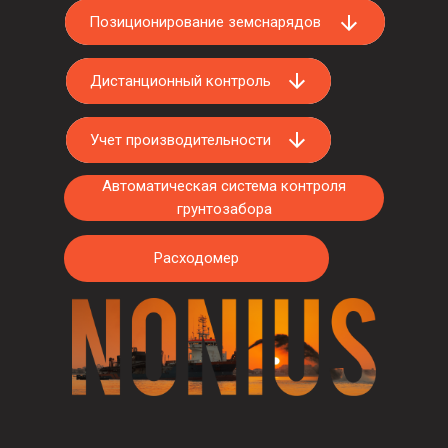
Позиционирование земснарядов
Позиционирование земснарядов
Дистанционный контроль
Дистанционный контроль
Учет производительности
Учет производительности
Автоматическая система контроля
грунтозабора
Расходомер